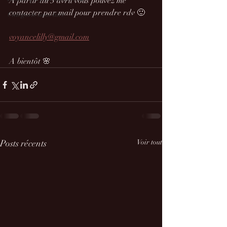
A partir du 3 avril vous pouvez me 
contacter par mail pour prendre rdv 🙂
Catégorie sans titre
voyancelilly@gmail.com
A bientôt 🌸
Posts récents
Voir tout